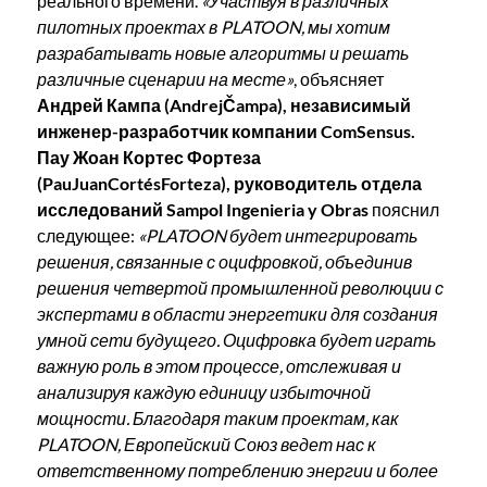
реального времени.
«Участвуя в различных
пилотных проектах в PLATOON, мы хотим
разрабатывать новые алгоритмы и решать
различные сценарии на месте»
, объясняет
Андрей Кампа (AndrejČampa), независимый
инженер-разработчик компании ComSensus.
Пау Жоан Кортес Фортеза
(PauJuanCortésForteza), руководитель отдела
исследований Sampol Ingenieria y Obras
пояснил
следующее:
«PLATOON будет интегрировать
решения, связанные с оцифровкой, объединив
решения четвертой промышленной революции с
экспертами в области энергетики для создания
умной сети будущего. Оцифровка будет играть
важную роль в этом процессе, отслеживая и
анализируя каждую единицу избыточной
мощности. Благодаря таким проектам, как
PLATOON, Европейский Союз ведет нас к
ответственному потреблению энергии и более